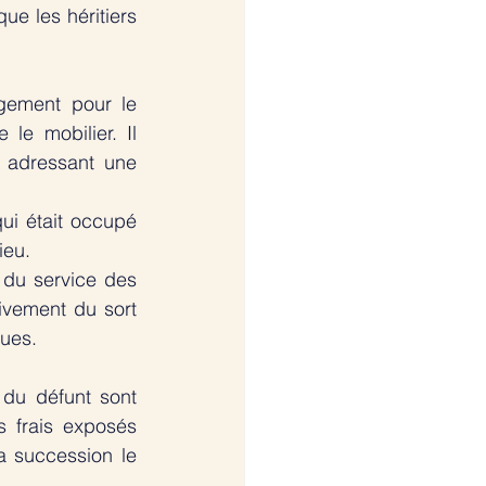
ue les héritiers 
gement pour le 
e mobilier. Il 
 adressant une 
i était occupé 
ieu. 
 du service des 
vement du sort 
ques.
du défunt sont 
 frais exposés 
a succession le 