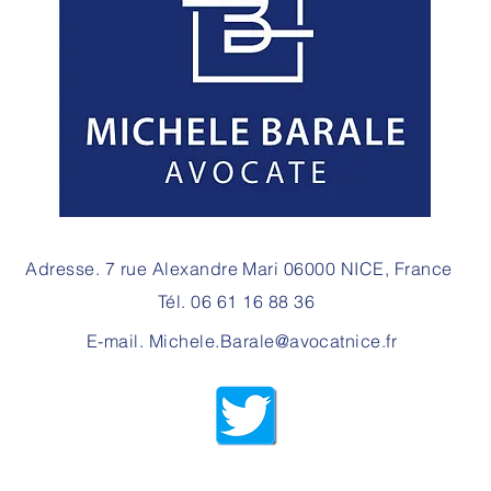
ASSURANCE LOYERS
AID
IMPAYÉS : LE RETARD DE
UN 
DÉCLARATION DU
DEM
SINISTRE PEUT-IL
IND
JUSTIFIER UN REFUS DE
GARANTIE
Adresse. 7 rue Alexandre Mari 06000 NICE, France
Tél. 06 61 16 88 36
E-mail.
Michele.Barale@avocatnice.fr