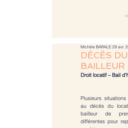
M
Tél. 06 61 16 88 36
Michèle BARALE
29 avr. 
DÉCÈS DU
BAILLEUR
Droit locatif – Bail 
Plusieurs situation
au décès du locata
bailleur de pre
différentes pour re