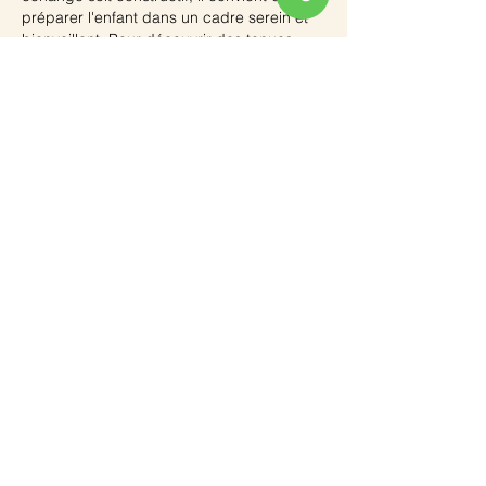
préparer l'enfant dans un cadre serein et 
bienveillant. Pour découvrir des tenues 
adaptées aux grands moments de la vie, 
vous pouvez 
consulter cette page dédiée
afin d'assurer une présentation 
impeccable lors des rendez-vous officiels.
L'audition de 
l'enfant et…
Afficher plus
J'aime
Répondre
Contactez-nous