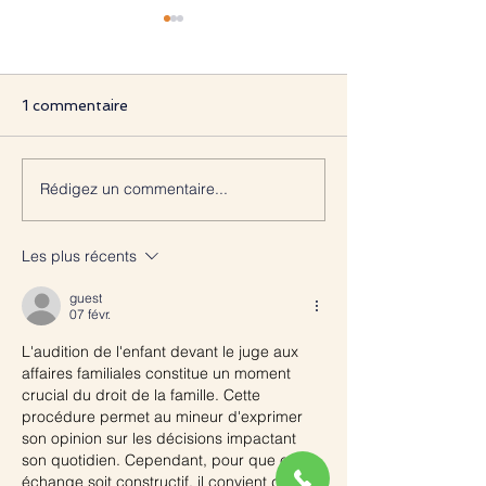
1 commentaire
Rédigez un commentaire...
ASSURANCE LOYERS
AIDE ET ASSI
IMPAYÉS : LE RETARD
A UN PARENT 
DE DÉCLARATION DU
ON DEMANDE
Les plus récents
SINISTRE PEUT-IL
INDEMNISATI
JUSTIFIER UN REFUS
guest
DE GARANTIE
07 févr.
L'audition de l'enfant devant le juge aux 
affaires familiales constitue un moment 
crucial du droit de la famille. Cette 
procédure permet au mineur d'exprimer 
son opinion sur les décisions impactant 
son quotidien. Cependant, pour que cet 
échange soit constructif, il convient de 