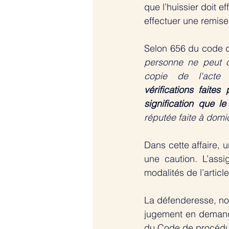
que l’huissier doit ef
effectuer une remise
Selon 656 du code d
personne ne peut o
copie de l'acte
vérifications faites
signification que l
réputée faite à domi
Dans cette affaire, 
une caution. L’assi
modalités de l’artic
La défenderesse, non
jugement en demandan
du Code de procédur