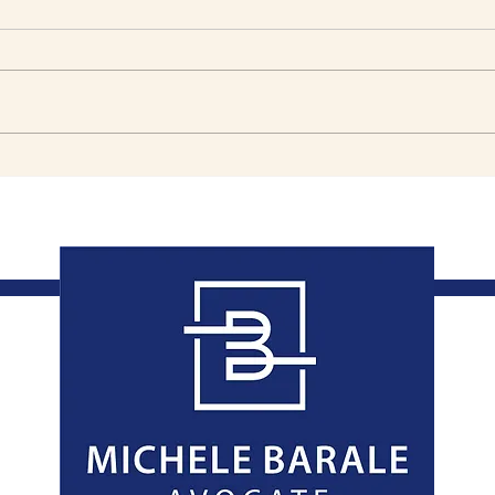
ASSURANCE LOYERS
AID
IMPAYÉS : LE RETARD DE
UN 
DÉCLARATION DU
DEM
SINISTRE PEUT-IL
IND
JUSTIFIER UN REFUS DE
GARANTIE