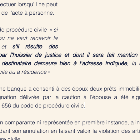
fectuer lorsqu’il ne peut 
 de l’acte à personne. 
e procédure civile 
« si 
u ne veut recevoir la 
 et 
s'il résulte des 
 par l'huissier de justice et dont il sera fait mention
e destinataire demeure bien à l'adresse indiquée
, la 
cile ou à résidence
 »  
une banque a consenti à des époux deux prêts immobilie
gnation délivrée par la caution à l’épouse a été signi
le 656 du code de procédure civile
.
 comparante ni représentée en première instance, a int
t son annulation en faisant valoir la violation des arti
e civile. 