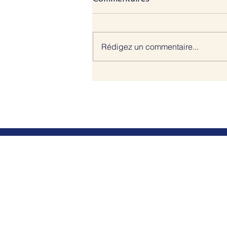
Rédigez un commentaire...
DIFFAMATION SUR
INTERNET OU SUR LES
RESEAUX SOCIAUX :
PEUT-ON INVOQUER
L'EXCUSE DE BONNE FOI
?