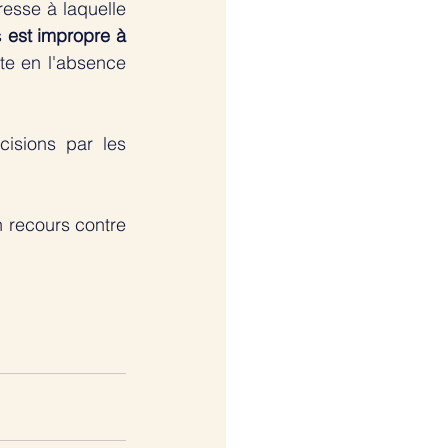
resse à laquelle 
s 
est impropre à 
te en l'absence 
isions par les 
 recours contre 